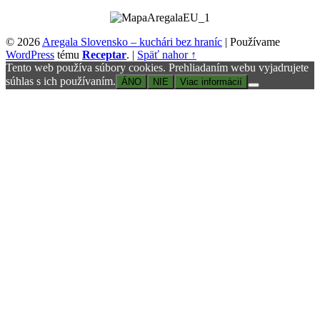
© 2026
Aregala Slovensko – kuchári bez hraníc
|
Používame
WordPress
tému
Receptar
.
|
Späť nahor ↑
Tento web používa súbory cookies. Prehliadaním webu vyjadrujete
súhlas s ich používaním.
ÁNO
NIE
Viac informácií