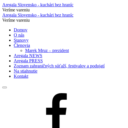
O
Aregala Slovensko - kuchári bez hraníc
Veríme vareniu
nás
O
Aregala Slovensko - kuchári bez hraníc
–
Veríme vareniu
nás
Aregala
Preskočiť
Domov
–
na
O nás
Slovensko
Aregala
obsah
Stanovy
–
Členovia
Slovensko
Marek Mruz – prezident
kuchári
–
Aregala NEWS
bez
Aregala PRESS
kuchári
Zoznam zahraničných súťaží, festivalov a podujatí
hraníc
bez
Na stiahnutie
Kontakt
hraníc
Jedálny
lístok
Facebook