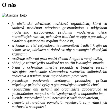
O nás
je občianske združenie, nezisková organizácia, ktorá sa
zaoberá tradičnou národnou gastronómiou s nádychom
moderného spracovania, pridaním moderných alebo
netradičných surovín, uchováva tradičné recepty a presadzuje
tradície v gastronómii regiónu či oblasti,
si kladie za cieľ rešpektovanie rozmanitosti tradícií krajín na
celom svete, udržiava si dobré vzťahy s ostatnými členskými
krajinami,
rozširuje odbornú prax medzi členmi Aregali a verejnosťou,
obhajuje zdravé jedlo založené na použití kvalitných surovín,
bráni a ochraňuje miestne produkty a tradičné recepty
zaisťujúce zachovanie rôznorodosti svetového kulinárskeho
dedičstva a udržateľnosť regionálnych produktov,
presadzuje používanie sezónnych produktov, pričom
rešpektuje prírodné cykly a tým zaručuje autentickú chuť,
neodsudzuje ani nehaní iné organizácie zaoberajúce sa
gastronómiou, naopak s nimi spolupracuje a napomáha im,
kuchári zachovávajú plnú nezávislosť voči dodávateľom,
členovia si navzájom pomáhajú, vzdelávajú sa v rámci ich
možností a schopností.