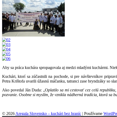
Aby sa práca kuchára spropagovala aj medzi mladými kuchármi. Niekedy 
Kuchári, ktorí sa zúčastnili na pochode, si pre návštevníkov priprav
Petra Krištofa uvarili úžasnú máčanku, tatranci zase bryndzáky so sla
Ako povedal Ján Duda: „O
platilo sa mi cestovať cez celú republik
pozvanie. Osobne si myslím, že vznikla nádherná tradícia, ktorá sa bud
© 2026
Aregala Slovensko – kuchári bez hraníc
|
Používame
WordPr