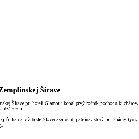
 Zemplínskej Šírave
mplínskej Šírave pri hoteli Glamour konal prvý ročník pochodu kuchárov
ganizátorom.
 aj ľudia na východe Slovenska uctili patróna, ktorý bol známy tým, 
y.