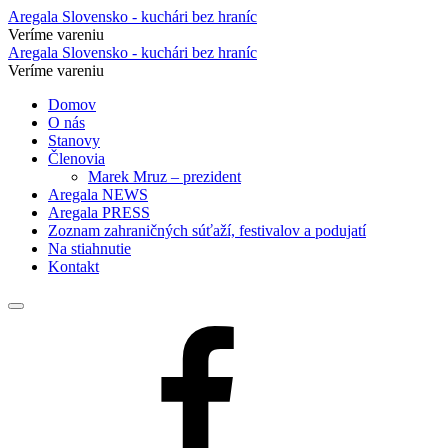
Oslavy
Aregala Slovensko - kuchári bez hraníc
Veríme vareniu
sv.
Oslavy
Aregala Slovensko - kuchári bez hraníc
Vavrinca,
Veríme vareniu
sv.
patróna
Preskočiť
Domov
Vavrinca,
na
O nás
kuchárov
patróna
obsah
Stanovy
na
Členovia
kuchárov
Marek Mruz – prezident
Zemplínskej
na
Aregala NEWS
Šírave
Aregala PRESS
Zemplínskej
Zoznam zahraničných súťaží, festivalov a podujatí
–
Šírave
Na stiahnutie
Aregala
Kontakt
–
Slovensko
Aregala
–
Jedálny
Slovensko
lístok
Facebook
kuchári
–
bez
kuchári
hraníc
bez
hraníc