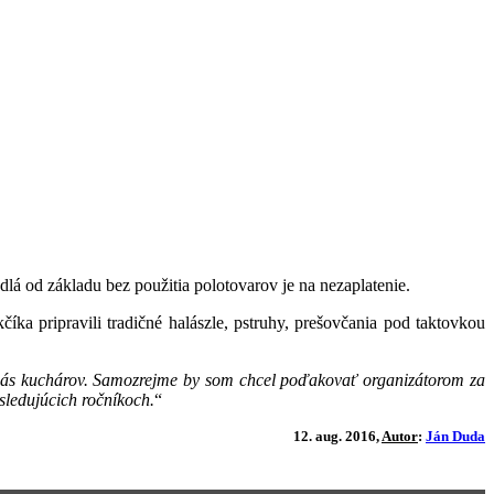
dlá od základu bez použitia polotovarov je na nezaplatenie.
číka pripravili tradičné halászle, pstruhy, prešovčania pod taktovkou
 o nás kuchárov. Samozrejme by som chcel poďakovať organizátorom za
asledujúcich ročníkoch.
“
12. aug. 2016,
Autor
:
Ján Duda